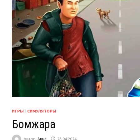
ИГРЫ
/
СИМУЛЯТОРЫ
Бомжара
Автор:
Анна
25.04.2024