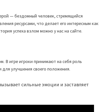
 герой — бездомный человек, стремящийся
вления ресурсами, что делает его интересным как
ория успеха взлом можно у нас на сайте.
. В игре игроки принимают на себя роль
и для улучшения своего положения.
вызывает сильные эмоции и заставляет