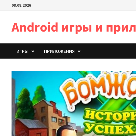
Перейти
08.08.2026
к
содержимому
Android игры и пр
ИГРЫ
ПРИЛОЖЕНИЯ