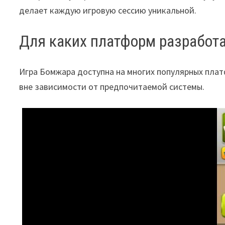
делает каждую игровую сессию уникальной.
Для каких платформ разработа
Игра Бомжара доступна на многих популярных плат
вне зависимости от предпочитаемой системы.