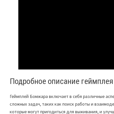
Подробное описание геймпле
Геймплей Бомжара включает в себя различные аспе
сложных задач, таких как поиск работы и взаимод
которые могут пригодиться для выживания, и улуч