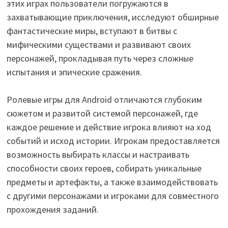
этих играх пользователи погружаются в
захватывающие приключения, исследуют обширные
фантастические миры, вступают в битвы с
мифическими существами и развивают своих
персонажей, прокладывая путь через сложные
испытания и эпические сражения.
Ролевые игры для Android отличаются глубоким
сюжетом и развитой системой персонажей, где
каждое решение и действие игрока влияют на ход
событий и исход истории. Игрокам предоставляется
возможность выбирать классы и настраивать
способности своих героев, собирать уникальные
предметы и артефакты, а также взаимодействовать
с другими персонажами и игроками для совместного
прохождения заданий.