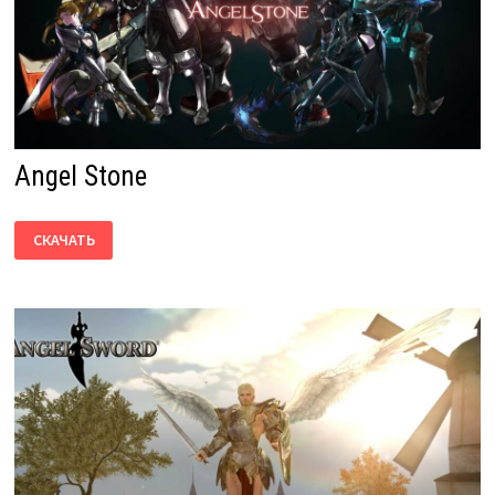
Angel Stone
ANGEL
СКАЧАТЬ
STONE