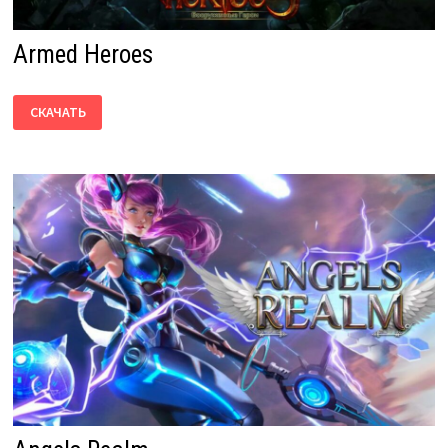
Armed Heroes
ARMED
СКАЧАТЬ
HEROES