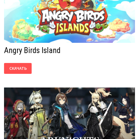
Angry Birds Island
ANGRY
СКАЧАТЬ
BIRDS
ISLAND