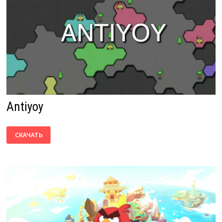
Antiyoy
ANTIYOY
СКАЧАТЬ