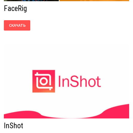
FaceRig
FACERIG
СКАЧАТЬ
InShot