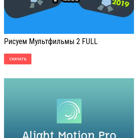
Рисуем Мультфильмы 2 FULL
РИСУЕМ
СКАЧАТЬ
МУЛЬТФИЛЬМЫ
2
FULL