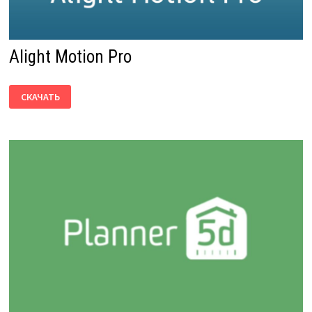
Alight Motion Pro
ALIGHT
СКАЧАТЬ
MOTION
PRO