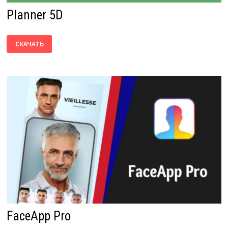
Planner 5D
PLANNER
СКАЧАТЬ
5D
FaceApp Pro