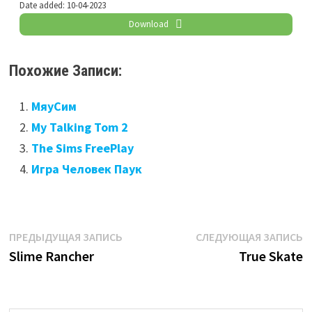
Date added:
10-04-2023
Download
Похожие Записи:
МяуСим
My Talking Tom 2
The Sims FreePlay
Игра Человек Паук
Навигация
Предыдущая
С
ПРЕДЫДУЩАЯ ЗАПИСЬ
СЛЕДУЮЩАЯ ЗАПИСЬ
запись:
з
Slime Rancher
True Skate
по
записям