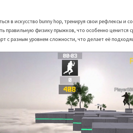
ься в искусство bunny hop, тренируя свои рефлексы и с
ть правильную физику прыжков, что особенно ценится ср
карт с разным уровнем сложности, что делает её подходя