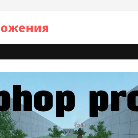
иложения