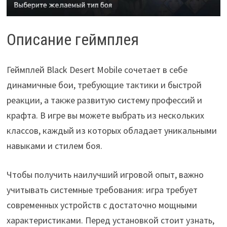
Описание геймплея
Геймплей Black Desert Mobile сочетает в себе
динамичные бои, требующие тактики и быстрой
реакции, а также развитую систему профессий и
крафта. В игре вы можете выбрать из нескольких
классов, каждый из которых обладает уникальными
навыками и стилем боя.
Чтобы получить наилучший игровой опыт, важно
учитывать системные требования: игра требует
современных устройств с достаточно мощными
характеристиками. Перед установкой стоит узнать,