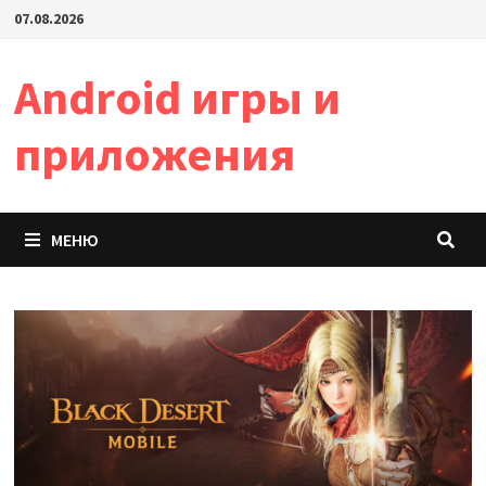
Перейти
07.08.2026
к
содержимому
Android игры и
приложения
МЕНЮ