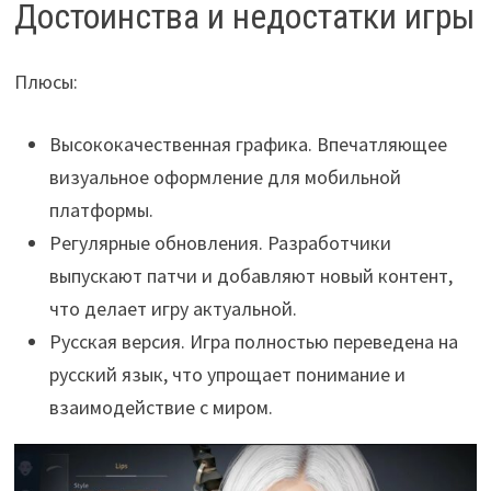
Достоинства и недостатки игры
Плюсы:
Высококачественная графика. Впечатляющее
визуальное оформление для мобильной
платформы.
Регулярные обновления. Разработчики
выпускают патчи и добавляют новый контент,
что делает игру актуальной.
Русская версия. Игра полностью переведена на
русский язык, что упрощает понимание и
взаимодействие с миром.