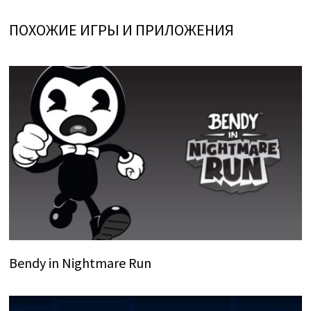
ПОХОЖИЕ ИГРЫ И ПРИЛОЖЕНИЯ
Bendy in Nightmare Run