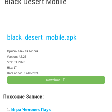
Black Desert Mobile
black_desert_mobile.apk
Оригинальная версия
Version:
4.9.28
Size:
93.39 MB
Hits:
17
Date added:
17-09-2024
Download
Похожие Записи:
Игра Человек Паук