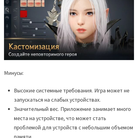
Минусы:
Высокие системные требования. Игра может не
запускаться на слабых устройствах.
Значительный вес. Приложение занимает много
места на устройстве, что может стать
проблемой для устройств с небольшим объемом
памяти.