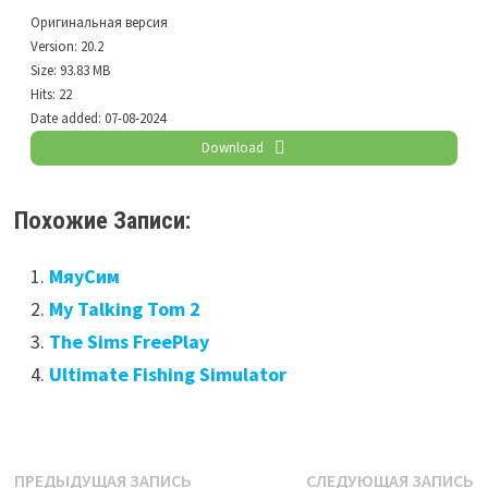
Оригинальная версия
Version:
20.2
Size:
93.83 MB
Hits:
22
Date added:
07-08-2024
Download
Похожие Записи:
МяуСим
My Talking Tom 2
The Sims FreePlay
Ultimate Fishing Simulator
Навигация
Предыдущая
С
ПРЕДЫДУЩАЯ ЗАПИСЬ
СЛЕДУЮЩАЯ ЗАПИСЬ