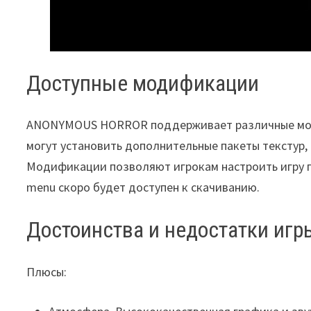
Доступные модификации
ANONYMOUS HORROR поддерживает различные моди
могут установить дополнительные пакеты текстур,
Модификации позволяют игрокам настроить игру п
menu скоро будет доступен к скачиванию.
Достоинства и недостатки игр
Плюсы: