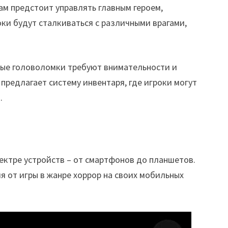
 предстоит управлять главным героем,
ки будут сталкиваться с различными врагами,
рые головоломки требуют внимательности и
предлагает систему инвентаря, где игроки могут
.
ктре устройств – от смартфонов до планшетов.
 от игры в жанре хоррор на своих мобильных