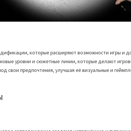
фикации, которые расширяют возможности игры и доб
 новые уровни и сюжетные линии, которые делают игро
од свои предпочтения, улучшая её визуальные и геймпл
ы