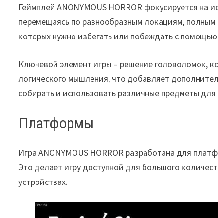
Геймплей ANONYMOUS HORROR фокусируется на исс
перемещаясь по разнообразным локациям, полным о
которых нужно избегать или побеждать с помощью 
Ключевой элемент игры – решение головоломок, к
логического мышления, что добавляет дополнитель
собирать и использовать различные предметы для
Платформы
Игра ANONYMOUS HORROR разработана для платформ
Это делает игру доступной для большого количест
устройствах.