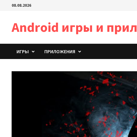
Перейти
08.08.2026
к
содержимому
Android игры и пр
ИГРЫ
ПРИЛОЖЕНИЯ