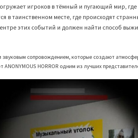
гружает игроков в тёмный и пугающий мир, где 
ся в таинственном месте, где происходят странн
центре этих событий и должен найти способ выж
 звуковым сопровождением, которые создают атмосферу
ют ANONYMOUS HORROR одним из лучших представителе