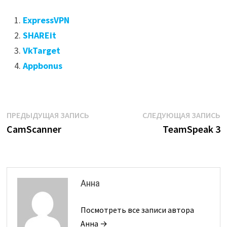
ExpressVPN
SHAREit
VkTarget
Appbonus
Навигация
Предыдущая
С
ПРЕДЫДУЩАЯ ЗАПИСЬ
СЛЕДУЮЩАЯ ЗАПИСЬ
запись:
з
CamScanner
TeamSpeak 3
по
записям
Анна
Посмотреть все записи автора
Анна →