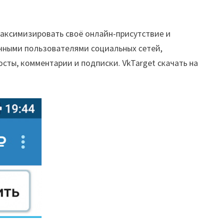
максимизировать своё онлайн-присутствие и
чными пользователями социальных сетей,
сты, комментарии и подписки. VkTarget скачать на