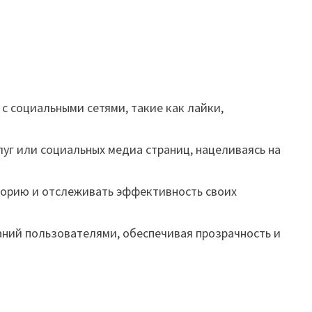
с социальными сетями, такие как лайки,
уг или социальных медиа страниц, нацеливаясь на
торию и отслеживать эффективность своих
ний пользователями, обеспечивая прозрачность и