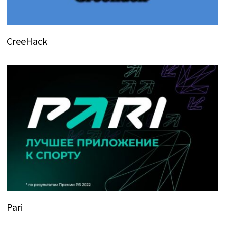
CreeHack
Pari