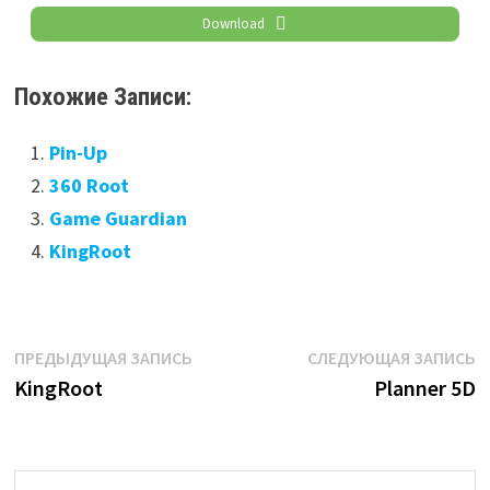
Download
Похожие Записи:
Pin-Up
360 Root
Game Guardian
KingRoot
Навигация
Предыдущая
С
ПРЕДЫДУЩАЯ ЗАПИСЬ
СЛЕДУЮЩАЯ ЗАПИСЬ
запись:
з
KingRoot
Planner 5D
по
записям