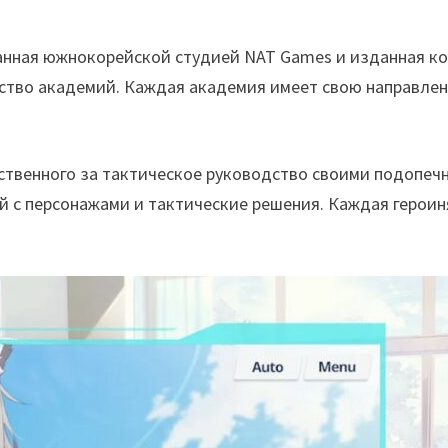
танная южнокорейской студией NAT Games и изданная к
ство академий. Каждая академия имеет свою направленн
тственного за тактическое руководство своими подопечн
 с персонажами и тактические решения. Каждая героиня