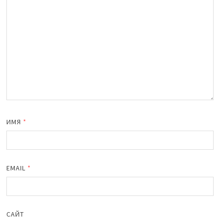
ИМЯ
*
EMAIL
*
САЙТ