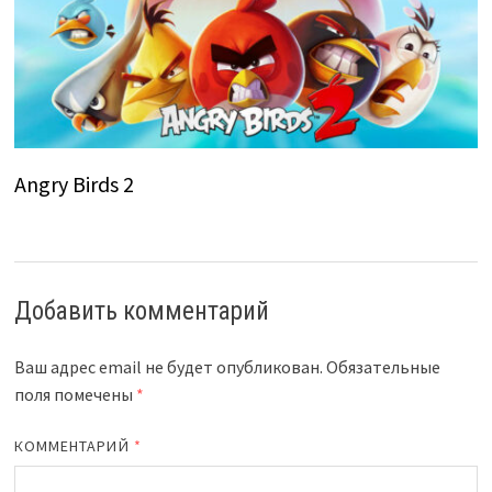
Angry Birds 2
Добавить комментарий
Ваш адрес email не будет опубликован.
Обязательные
поля помечены
*
КОММЕНТАРИЙ
*