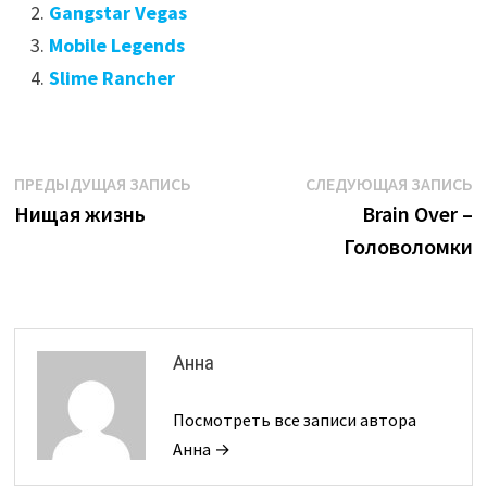
Gangstar Vegas
Mobile Legends
Slime Rancher
Навигация
Предыдущая
С
ПРЕДЫДУЩАЯ ЗАПИСЬ
СЛЕДУЮЩАЯ ЗАПИСЬ
запись:
з
Нищая жизнь
Brain Over –
по
Головоломки
записям
Анна
Посмотреть все записи автора
Анна →