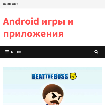
Перейти
07.08.2026
к
содержимому
Android игры и
приложения
МЕНЮ