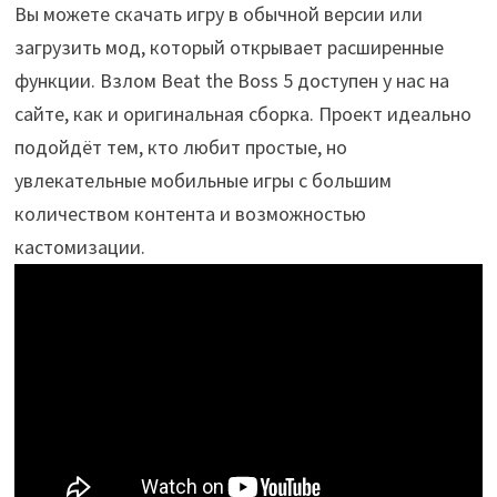
Вы можете скачать игру в обычной версии или
загрузить мод, который открывает расширенные
функции. Взлом Beat the Boss 5 доступен у нас на
сайте, как и оригинальная сборка. Проект идеально
подойдёт тем, кто любит простые, но
увлекательные мобильные игры с большим
количеством контента и возможностью
кастомизации.