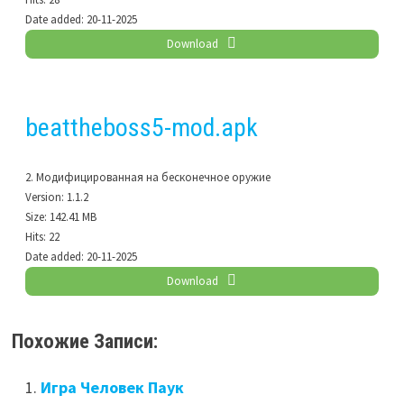
Date added:
20-11-2025
Download
beattheboss5-mod.apk
2. Модифицированная на бесконечное оружие
Version:
1.1.2
Size:
142.41 MB
Hits:
22
Date added:
20-11-2025
Download
Похожие Записи:
Игра Человек Паук