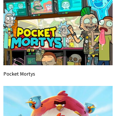
Pocket Mortys