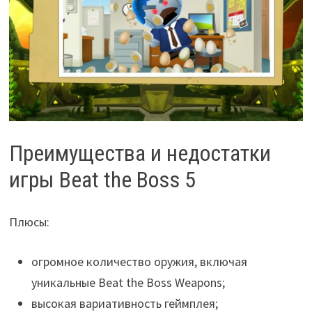
Преимущества и недостатки
игры Beat the Boss 5
Плюсы:
огромное количество оружия, включая
уникальные Beat the Boss Weapons;
высокая вариативность геймплея;