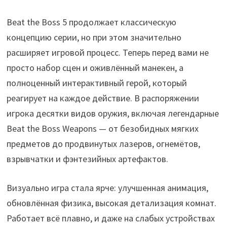
Beat the Boss 5 продолжает классическую
концепцию серии, но при этом значительно
расширяет игровой процесс. Теперь перед вами не
просто набор сцен и оживлённый манекен, а
полноценный интерактивный герой, который
реагирует на каждое действие. В распоряжении
игрока десятки видов оружия, включая легендарные
Beat the Boss Weapons — от безобидных мягких
предметов до продвинутых лазеров, огнемётов,
взрывчатки и фэнтезийных артефактов.
Визуально игра стала ярче: улучшенная анимация,
обновлённая физика, высокая детализация комнат.
Работает всё плавно, и даже на слабых устройствах