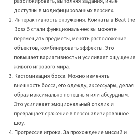
разблокировать, выполняя задания, иные
доступны в модифицированных версиях.
Интерактивность окружения. Комнаты в Beat the
Boss 5 стали функциональнее: вы можете
перемещать предметы, менять расположение
объектов, комбинировать эффекты. Это
повышает вариативность и усиливает ощущение
живого игрового мира.
Кастомизация босса. Можно изменять
внешность босса, его одежду, аксессуары, делая
образ максимально потешным или абсурдным.
Это усиливает эмоциональный отклик и
превращает сражение в персонализированное
шоу.
Прогрессия игрока. За прохождение миссий и