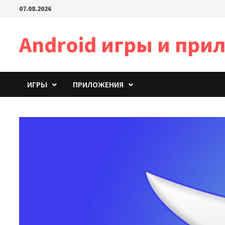
Перейти
07.08.2026
к
содержимому
Android игры и пр
ИГРЫ
ПРИЛОЖЕНИЯ