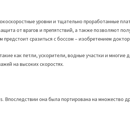
ысокоскоростные уровни и тщательно проработанные пла
защита от врагов и препятствий, а также позволяют по
м предстоит сразиться с боссом – изобретением доктор
акие как петли, ускорители, водные участки и многие д
ажей на высоких скоростях.
is. Впоследствии она была портирована на множество д