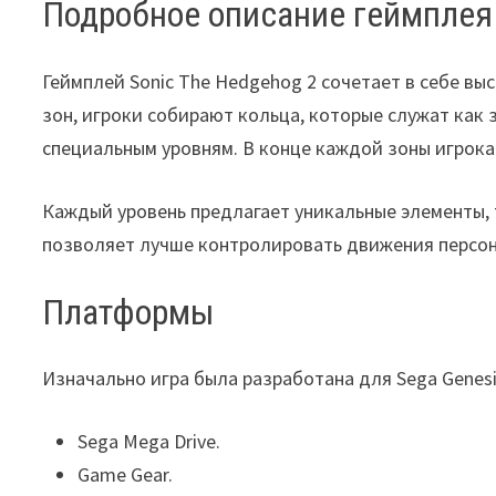
Подробное описание геймплея
Геймплей Sonic The Hedgehog 2 сочетает в себе в
зон, игроки собирают кольца, которые служат как 
специальным уровням. В конце каждой зоны игрока
Каждый уровень предлагает уникальные элементы, т
позволяет лучше контролировать движения персон
Платформы
Изначально игра была разработана для Sega Genes
Sega Mega Drive.
Game Gear.