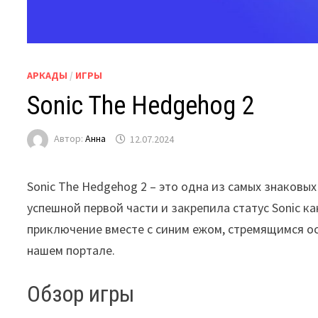
АРКАДЫ
/
ИГРЫ
Sonic The Hedgehog 2
Автор:
Анна
12.07.2024
Sonic The Hedgehog 2 – это одна из самых знаковы
успешной первой части и закрепила статус Sonic к
приключение вместе с синим ежом, стремящимся ос
нашем портале.
Обзор игры