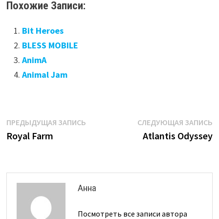
Похожие Записи:
Bit Heroes
BLESS MOBILE
AnimA
Animal Jam
Навигация
Предыдущая
С
ПРЕДЫДУЩАЯ ЗАПИСЬ
СЛЕДУЮЩАЯ ЗАПИСЬ
запись:
з
Royal Farm
Atlantis Odyssey
по
записям
Анна
Посмотреть все записи автора