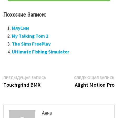
Похожие Записи:
МяуСим
My Talking Tom 2
The Sims FreePlay
Ultimate Fishing Simulator
Навигация
Предыдущая
С
ПРЕДЫДУЩАЯ ЗАПИСЬ
СЛЕДУЮЩАЯ ЗАПИСЬ
запись:
з
Touchgrind BMX
Alight Motion Pro
по
записям
Анна