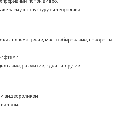
непрерывный поток видео.
ь желаемую структуру видеоролика.
х как перемещение, масштабирование, поворот и
рифтами.
етание, размытие, сдвиг и другие.
им видеороликам.
 кадром.