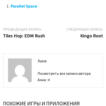
Parallel Space
Навигация
Предыдущая
С
ПРЕДЫДУЩАЯ ЗАПИСЬ
СЛЕДУЮЩАЯ ЗАПИСЬ
запись:
з
Tiles Hop: EDM Rush
Kingo Root
по
записям
Анна
Посмотреть все записи автора
Анна →
ПОХОЖИЕ ИГРЫ И ПРИЛОЖЕНИЯ