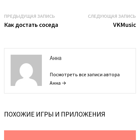
Навигация
Предыдущая
С
ПРЕДЫДУЩАЯ ЗАПИСЬ
СЛЕДУЮЩАЯ ЗАПИСЬ
запись:
з
Как достать соседа
VKMusic
по
записям
Анна
Посмотреть все записи автора
Анна →
ПОХОЖИЕ ИГРЫ И ПРИЛОЖЕНИЯ