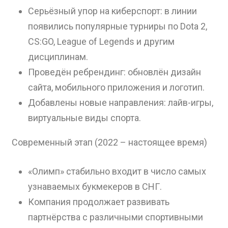
Серьёзный упор на киберспорт: в линии
появились популярные турниры по Dota 2,
CS:GO, League of Legends и другим
дисциплинам.
Проведён ребрендинг: обновлён дизайн
сайта, мобильного приложения и логотип.
Добавлены новые направления: лайв-игры,
виртуальные виды спорта.
Современный этап (2022 – настоящее время)
«Олимп» стабильно входит в число самых
узнаваемых букмекеров в СНГ.
Компания продолжает развивать
партнёрства с различными спортивными