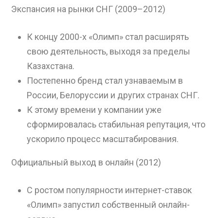
Экспансия на рынки СНГ (2009–2012)
К концу 2000-х «Олимп» стал расширять
свою деятельность, выходя за пределы
Казахстана.
Постепенно бренд стал узнаваемым в
России, Белоруссии и других странах СНГ.
К этому времени у компании уже
сформировалась стабильная репутация, что
ускорило процесс масштабирования.
Официальный выход в онлайн (2012)
С ростом популярности интернет-ставок
«Олимп» запустил собственный онлайн-