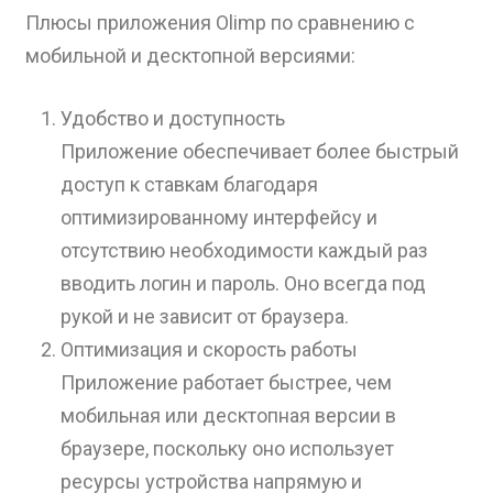
Плюсы приложения Olimp по сравнению с
мобильной и десктопной версиями:
Удобство и доступность
Приложение обеспечивает более быстрый
доступ к ставкам благодаря
оптимизированному интерфейсу и
отсутствию необходимости каждый раз
вводить логин и пароль. Оно всегда под
рукой и не зависит от браузера.
Оптимизация и скорость работы
Приложение работает быстрее, чем
мобильная или десктопная версии в
браузере, поскольку оно использует
ресурсы устройства напрямую и