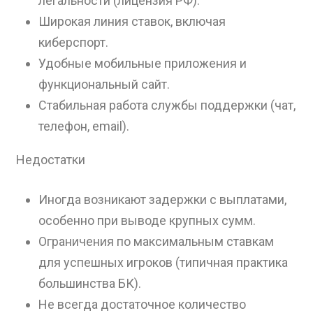
легальности (лицензия РФ).
Широкая линия ставок, включая
киберспорт.
Удобные мобильные приложения и
функциональный сайт.
Стабильная работа службы поддержки (чат,
телефон, email).
Недостатки
Иногда возникают задержки с выплатами,
особенно при выводе крупных сумм.
Ограничения по максимальным ставкам
для успешных игроков (типичная практика
большинства БК).
Не всегда достаточное количество