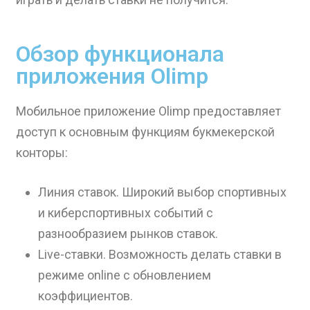
Обзор функционала
приложения Olimp
Мобильное приложение Olimp предоставляет
доступ к основным функциям букмекерской
конторы:
Линия ставок. Широкий выбор спортивных
и киберспортивных событий с
разнообразием рынков ставок.
Live-ставки. Возможность делать ставки в
режиме online с обновлением
коэффициентов.