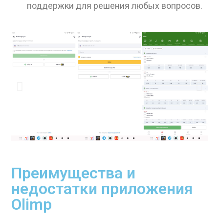
поддержки для решения любых вопросов.
Преимущества и
недостатки приложения
Olimp