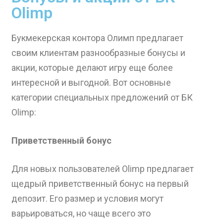
Olimp
Букмекерская контора Олимп предлагает
своим клиентам разнообразные бонусы и
акции, которые делают игру еще более
интересной и выгодной. Вот основные
категории специальных предложений от БК
Olimp:
Приветственный бонус
Для новых пользователей Olimp предлагает
щедрый приветственный бонус на первый
депозит. Его размер и условия могут
варьироваться, но чаще всего это