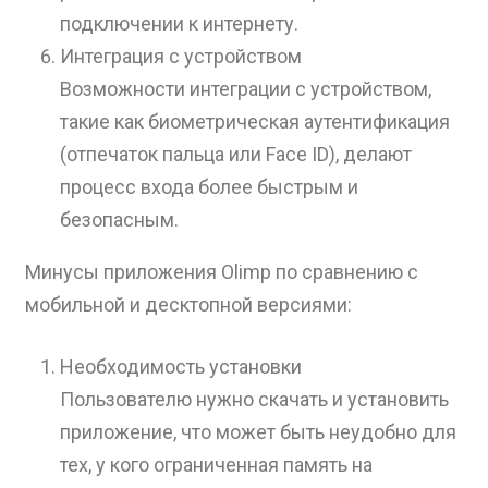
подключении к интернету.
Интеграция с устройством
Возможности интеграции с устройством,
такие как биометрическая аутентификация
(отпечаток пальца или Face ID), делают
процесс входа более быстрым и
безопасным.
Минусы приложения Olimp по сравнению с
мобильной и десктопной версиями:
Необходимость установки
Пользователю нужно скачать и установить
приложение, что может быть неудобно для
тех, у кого ограниченная память на