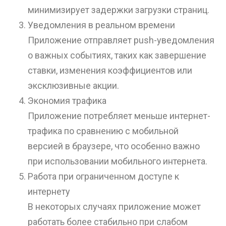
минимизирует задержки загрузки страниц.
Уведомления в реальном времени
Приложение отправляет push-уведомления
о важных событиях, таких как завершение
ставки, изменения коэффициентов или
эксклюзивные акции.
Экономия трафика
Приложение потребляет меньше интернет-
трафика по сравнению с мобильной
версией в браузере, что особенно важно
при использовании мобильного интернета.
Работа при ограниченном доступе к
интернету
В некоторых случаях приложение может
работать более стабильно при слабом