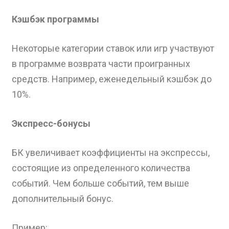
Кэшбэк программы
Некоторые категории ставок или игр участвуют
в программе возврата части проигранных
средств. Например, еженедельный кэшбэк до
10%.
Экспресс-бонусы
БК увеличивает коэффициенты на экспрессы,
состоящие из определенного количества
событий. Чем больше событий, тем выше
дополнительный бонус.
Пример: