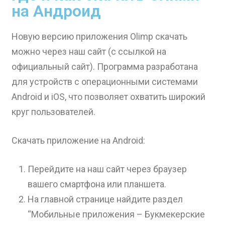
на Андроид
Новую версию приложения Olimp скачать
можно через наш сайт (с ссылкой на
официальный сайт). Программа разработана
для устройств с операционными системами
Android и iOS, что позволяет охватить широкий
круг пользователей.
Скачать приложение на Android:
Перейдите на наш сайт через браузер
вашего смартфона или планшета.
На главной странице найдите раздел
“Мобильные приложения – Букмекерские