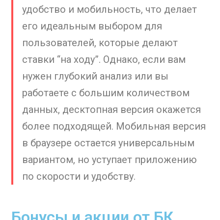
удобство и мобильность, что делает
его идеальным выбором для
пользователей, которые делают
ставки “на ходу”. Однако, если вам
нужен глубокий анализ или вы
работаете с большим количеством
данных, десктопная версия окажется
более подходящей. Мобильная версия
в браузере остается универсальным
вариантом, но уступает приложению
по скорости и удобству.
Бонусы и акции от БК