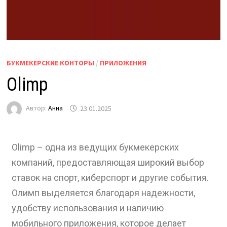
БУКМЕКЕРСКИЕ КОНТОРЫ
/
ПРИЛОЖЕНИЯ
Olimp
Автор:
Анна
23.01.2025
Olimp – одна из ведущих букмекерских
компаний, предоставляющая широкий выбор
ставок на спорт, киберспорт и другие события.
Олимп выделяется благодаря надежности,
удобству использования и наличию
мобильного приложения, которое делает