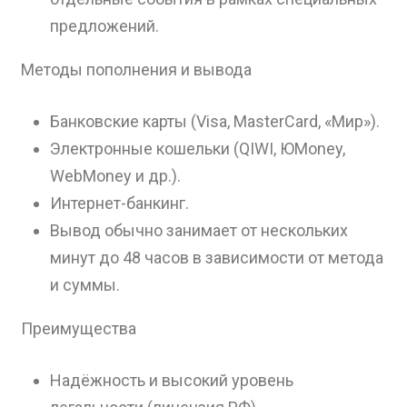
предложений.
Методы пополнения и вывода
Банковские карты (Visa, MasterCard, «Мир»).
Электронные кошельки (QIWI, ЮMoney,
WebMoney и др.).
Интернет-банкинг.
Вывод обычно занимает от нескольких
минут до 48 часов в зависимости от метода
и суммы.
Преимущества
Надёжность и высокий уровень