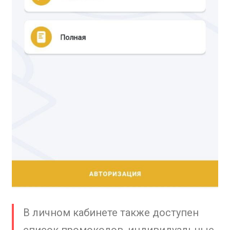
В личном кабинете также доступен
список промокодов, индивидуальные