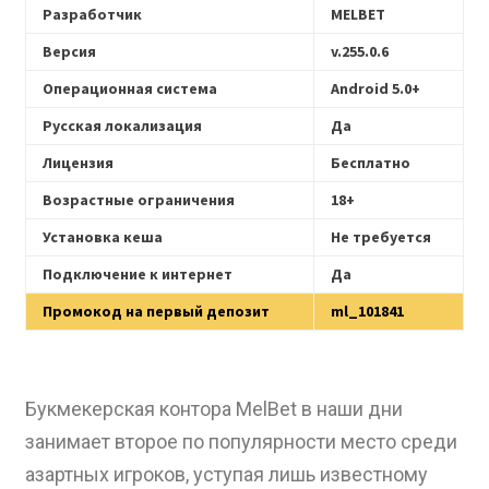
Разработчик
MELBET
Версия
v.255.0.6
Операционная система
Android 5.0+
Русская локализация
Да
Лицензия
Бесплатно
Возрастные ограничения
18+
Установка кеша
Не требуется
Подключение к интернет
Да
Промокод на первый депозит
ml_101841
Букмекерская контора MelBet в наши дни
занимает второе по популярности место среди
азартных игроков, уступая лишь известному