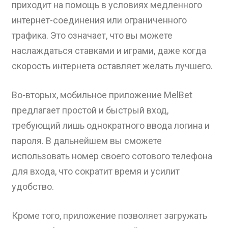
приходит на помощь в условиях медленного
интернет-соединения или ограниченного
трафика. Это означает, что вы можете
наслаждаться ставками и играми, даже когда
скорость интернета оставляет желать лучшего.
Во-вторых, мобильное приложение MelBet
предлагает простой и быстрый вход,
требующий лишь однократного ввода логина и
пароля. В дальнейшем вы сможете
использовать номер своего сотового телефона
для входа, что сократит время и усилит
удобство.
Кроме того, приложение позволяет загружать