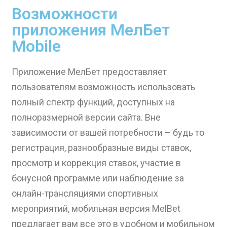
Возможности
приложения МелБет
Mobile
Приложение МелБет предоставляет
пользователям возможность использовать
полный спектр функций, доступных на
полноразмерной версии сайта. Вне
зависимости от вашей потребности – будь то
регистрация, разнообразные виды ставок,
просмотр и коррекция ставок, участие в
бонусной программе или наблюдение за
онлайн-трансляциями спортивных
мероприятий, мобильная версия MelBet
предлагает вам все это в удобном и мобильном