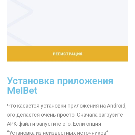
Установка приложения
MelBet
Что касается установки приложения на Android,
это делается очень просто. Сначала загрузите
APK-файл и запустите его. Если опция
“Установка из неизвестных источников”