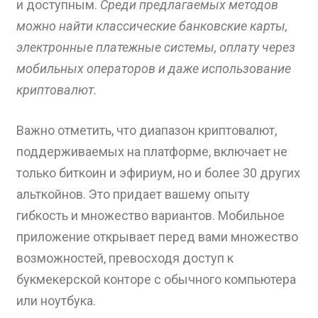
и доступным.
Среди предлагаемых методов
можно найти классические банковские карты,
электронные платежные системы, оплату через
мобильных операторов и даже использование
криптовалют.
Важно отметить, что диапазон криптовалют,
поддерживаемых на платформе, включает не
только биткоин и эфириум, но и более 30 других
альткойнов. Это придает вашему опыту
гибкость и множество вариантов. Мобильное
приложение открывает перед вами множество
возможностей, превосходя доступ к
букмекерской конторе с обычного компьютера
или ноутбука.