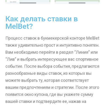
Как делать ставки в
MelBet?
Процесс ставок в букмекерской конторе MelBet
также удивительно прост и интуитивно понятен.
Вам необходимо перейти в раздел “Линия” или
“Лив” и выбрать интересующее вас спортивное
событие. После выбора события, предлагаются
разнообразные виды ставок, из которых вы
можете выбрать ту, которая соответствует
вашим предпочтениям и стратегии. После этого
появится окно купона, где вы укажете сумму
вашей ставки и подтвердите ее, нажав на