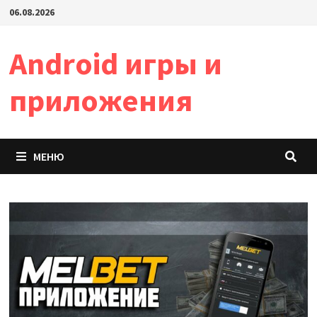
06.08.2026
Android игры и
приложения
МЕНЮ