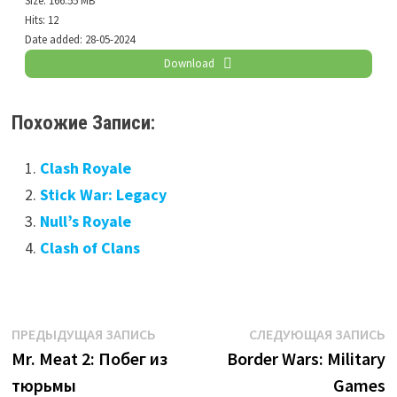
Size:
166.55 MB
Hits:
12
Date added:
28-05-2024
Download
Похожие Записи:
Clash Royale
Stick War: Legacy
Null’s Royale
Clash of Clans
Навигация
Предыдущая
С
ПРЕДЫДУЩАЯ ЗАПИСЬ
СЛЕДУЮЩАЯ ЗАПИСЬ
запись:
з
Mr. Meat 2: Побег из
Border Wars: Military
по
тюрьмы
Games