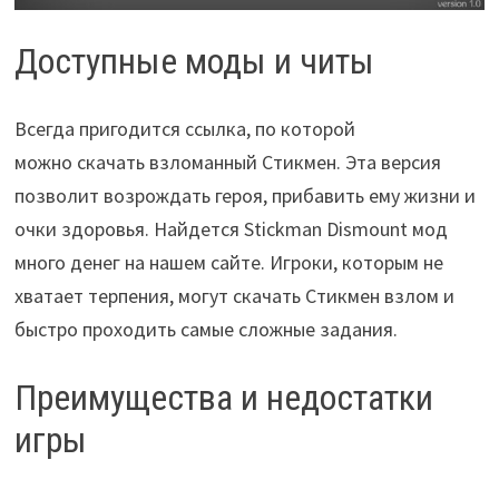
Доступные моды и читы
Всегда пригодится ссылка, по которой
можно скачать взломанный Стикмен. Эта версия
позволит возрождать героя, прибавить ему жизни и
очки здоровья. Найдется Stickman Dismount мод
много денег на нашем сайте. Игроки, которым не
хватает терпения, могут скачать Стикмен взлом и
быстро проходить самые сложные задания.
Преимущества и недостатки
игры