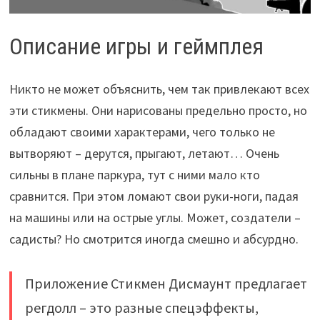
Описание игры и геймплея
Никто не может объяснить, чем так привлекают всех
эти стикмены. Они нарисованы предельно просто, но
обладают своими характерами, чего только не
вытворяют – дерутся, прыгают, летают… Очень
сильны в плане паркура, тут с ними мало кто
сравнится. При этом ломают свои руки-ноги, падая
на машины или на острые углы. Может, создатели –
садисты? Но смотрится иногда смешно и абсурдно.
Приложение Стикмен Дисмаунт предлагает
регдолл – это разные спецэффекты,