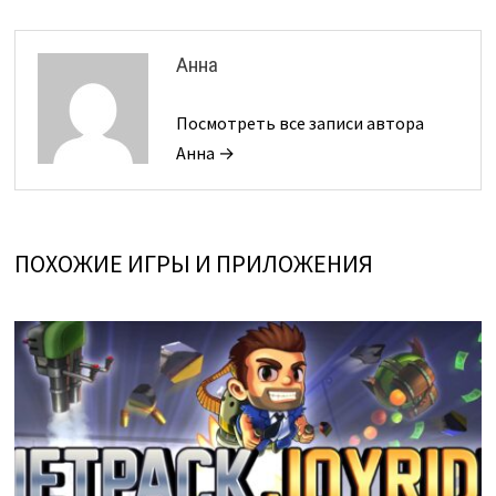
записям
Анна
Посмотреть все записи автора
Анна →
ПОХОЖИЕ ИГРЫ И ПРИЛОЖЕНИЯ