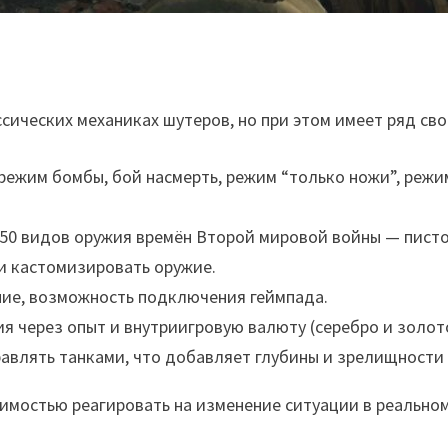
ссических механиках шутеров, но при этом имеет ряд св
режим бомбы, бой насмерть, режим “только ножи”, режим
 50 видов оружия времён Второй мировой войны — писто
и кастомизировать оружие.
ние, возможность подключения геймпада.
я через опыт и внутриигровую валюту (серебро и золот
равлять танками, что добавляет глубины и зрелищности 
имостью реагировать на изменение ситуации в реально