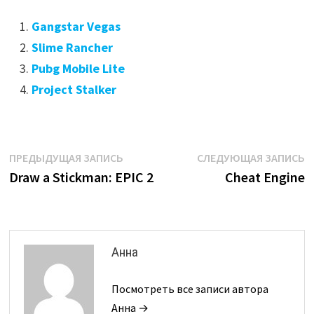
Gangstar Vegas
Slime Rancher
Pubg Mobile Lite
Project Stalker
Навигация
Предыдущая
С
ПРЕДЫДУЩАЯ ЗАПИСЬ
СЛЕДУЮЩАЯ ЗАПИСЬ
запись:
з
Draw a Stickman: EPIC 2
Cheat Engine
по
записям
Анна
Посмотреть все записи автора
Анна →