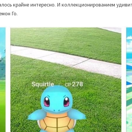
залось крайне интересно. И коллекционированием удиви
емон Го.