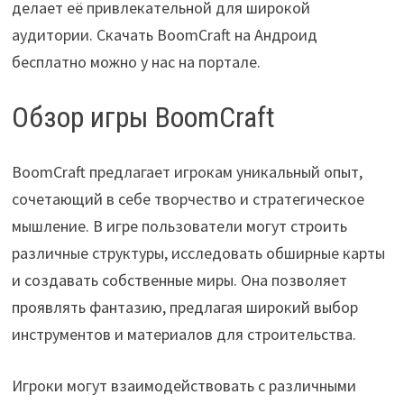
делает её привлекательной для широкой
аудитории. Скачать BoomCraft на Андроид
бесплатно можно у нас на портале.
Обзор игры BoomCraft
BoomCraft предлагает игрокам уникальный опыт,
сочетающий в себе творчество и стратегическое
мышление. В игре пользователи могут строить
различные структуры, исследовать обширные карты
и создавать собственные миры. Она позволяет
проявлять фантазию, предлагая широкий выбор
инструментов и материалов для строительства.
Игроки могут взаимодействовать с различными