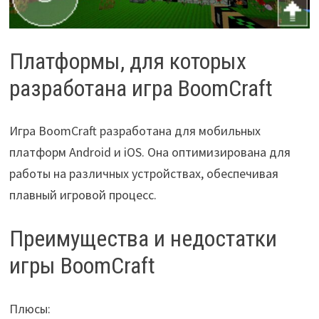
Платформы, для которых
разработана игра BoomCraft
Игра BoomCraft разработана для мобильных
платформ Android и iOS. Она оптимизирована для
работы на различных устройствах, обеспечивая
плавный игровой процесс.
Преимущества и недостатки
игры BoomCraft
Плюсы: