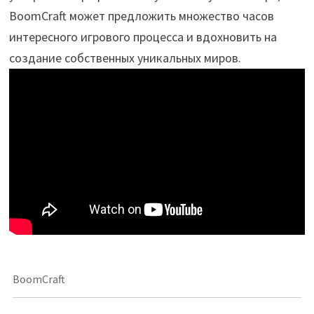
BoomCraft может предложить множество часов
интересного игрового процесса и вдохновить на
создание собственных уникальных миров.
BoomCraft