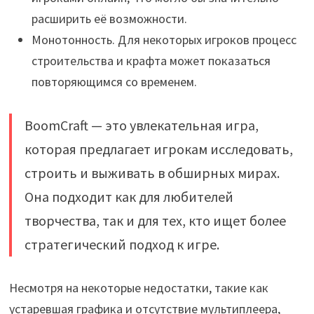
расширить её возможности.
Монотонность. Для некоторых игроков процесс
строительства и крафта может показаться
повторяющимся со временем.
BoomCraft — это увлекательная игра,
которая предлагает игрокам исследовать,
строить и выживать в обширных мирах.
Она подходит как для любителей
творчества, так и для тех, кто ищет более
стратегический подход к игре.
Несмотря на некоторые недостатки, такие как
устаревшая графика и отсутствие мультиплеера,