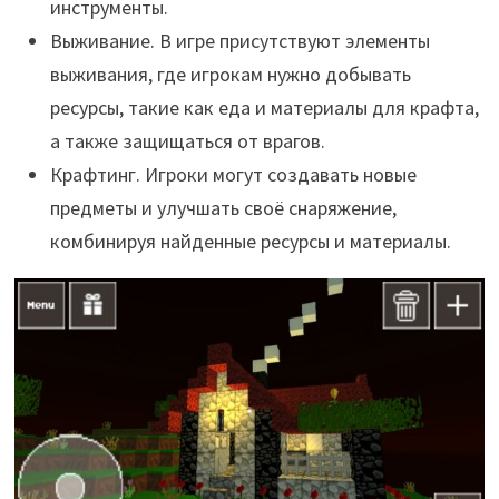
инструменты.
Выживание. В игре присутствуют элементы
выживания, где игрокам нужно добывать
ресурсы, такие как еда и материалы для крафта,
а также защищаться от врагов.
Крафтинг. Игроки могут создавать новые
предметы и улучшать своё снаряжение,
комбинируя найденные ресурсы и материалы.