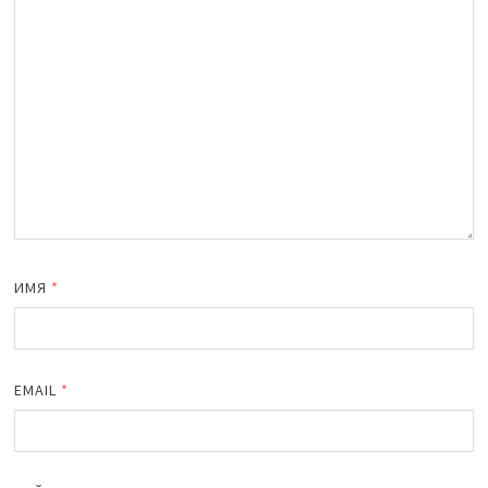
ИМЯ
*
EMAIL
*