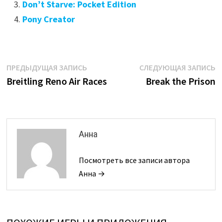
Don’t Starve: Pocket Edition
Pony Creator
Навигация
Предыдущая
С
ПРЕДЫДУЩАЯ ЗАПИСЬ
СЛЕДУЮЩАЯ ЗАПИСЬ
запись:
з
Breitling Reno Air Races
Break the Prison
по
записям
Анна
Посмотреть все записи автора
Анна →