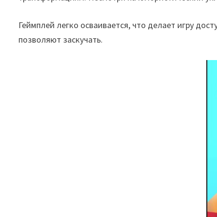
Геймплей легко осваивается, что делает игру дост
позволяют заскучать.