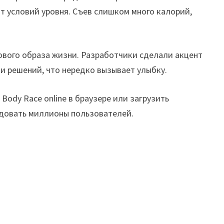
т условий уровня. Съев слишком много калорий,
рового образа жизни. Разработчики сделали акцент
 и решений, что нередко вызывает улыбку.
Body Race online в браузере или загрузить
адовать миллионы пользователей.