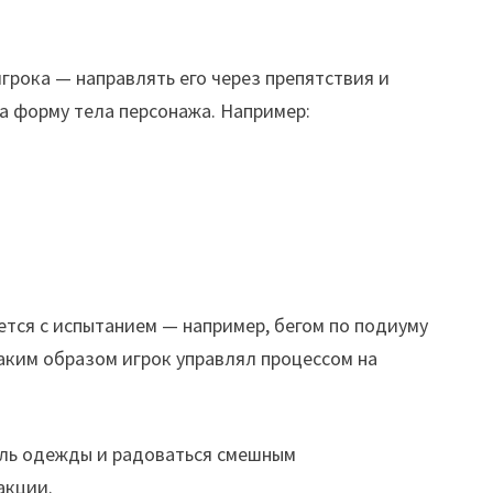
игрока — направлять его через препятствия и
а форму тела персонажа. Например:
ается с испытанием — например, бегом по подиуму
каким образом игрок управлял процессом на
иль одежды и радоваться смешным
акции.