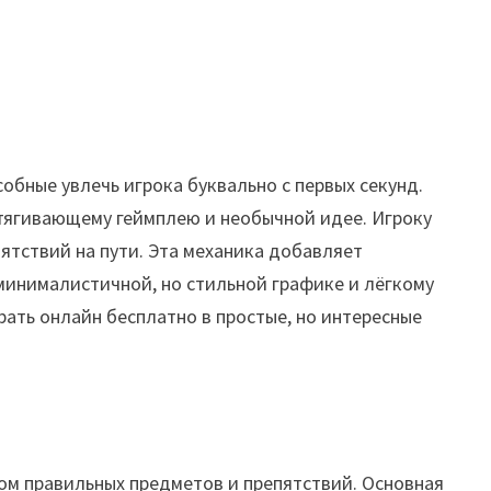
обные увлечь игрока буквально с первых секунд.
атягивающему геймплею и необычной идее. Игроку
ятствий на пути. Эта механика добавляет
минималистичной, но стильной графике и лёгкому
ать онлайн бесплатно в простые, но интересные
ром правильных предметов и препятствий. Основная