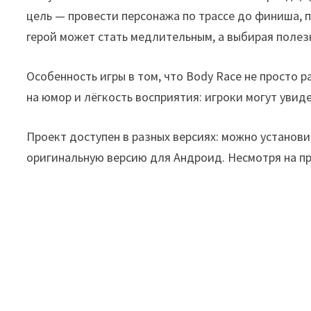
цель — провести персонажа по трассе до финиша, 
герой может стать медлительным, а выбирая полез
Особенность игры в том, что Body Race не просто
на юмор и лёгкость восприятия: игроки могут увид
Проект доступен в разных версиях: можно установи
оригинальную версию для Андроид. Несмотря на п