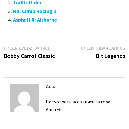
Traffic Rider
Hill Climb Racing 2
Asphalt 8: Airborne
Навигация
Предыдущая
С
ПРЕДЫДУЩАЯ ЗАПИСЬ
СЛЕДУЮЩАЯ ЗАПИСЬ
запись:
з
Bobby Carrot Classic
Bit Legends
по
записям
Анна
Посмотреть все записи автора
Анна →