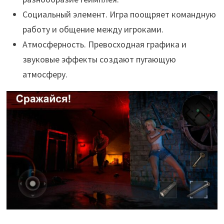
Социальный элемент. Игра поощряет командную
работу и общение между игроками.
Атмосферность. Превосходная графика и
звуковые эффекты создают пугающую
атмосферу.