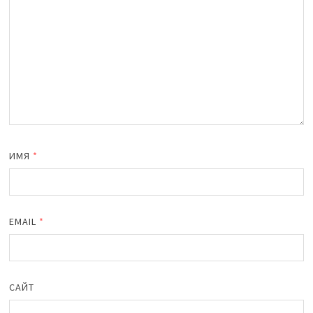
ИМЯ
*
EMAIL
*
САЙТ