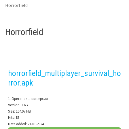
Horrorfield
Horrorfield
horrorfield_multiplayer_survival_ho
rror.apk
1. Оригинальная версия
Version:
1.6.7
Size:
164.97 MB
Hits:
15
Date added:
21-01-2024