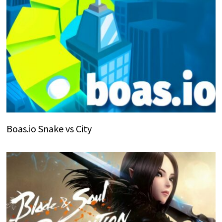
Boas.io Snake vs City