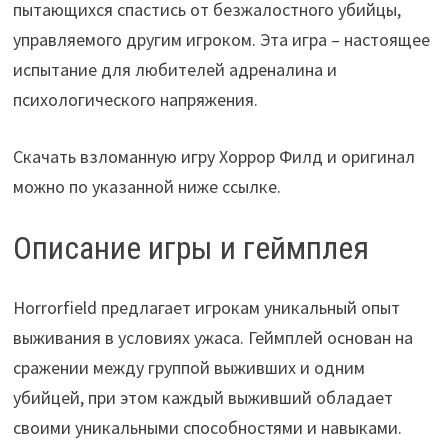
пытающихся спастись от безжалостного убийцы,
управляемого другим игроком. Эта игра – настоящее
испытание для любителей адреналина и
психологического напряжения.
Скачать взломанную игру Хоррор Филд и оригинал
можно по указанной ниже ссылке.
Описание игры и геймплея
Horrorfield предлагает игрокам уникальный опыт
выживания в условиях ужаса. Геймплей основан на
сражении между группой выживших и одним
убийцей, при этом каждый выживший обладает
своими уникальными способностями и навыками.