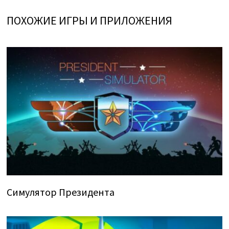
ПОХОЖИЕ ИГРЫ И ПРИЛОЖЕНИЯ
Симулятор Президента