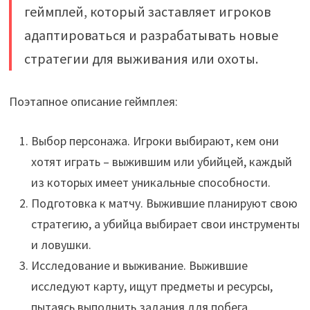
геймплей, который заставляет игроков
адаптироваться и разрабатывать новые
стратегии для выживания или охоты.
Поэтапное описание геймплея:
Выбор персонажа. Игроки выбирают, кем они
хотят играть – выжившим или убийцей, каждый
из которых имеет уникальные способности.
Подготовка к матчу. Выжившие планируют свою
стратегию, а убийца выбирает свои инструменты
и ловушки.
Исследование и выживание. Выжившие
исследуют карту, ищут предметы и ресурсы,
пытаясь выполнить задания для побега.