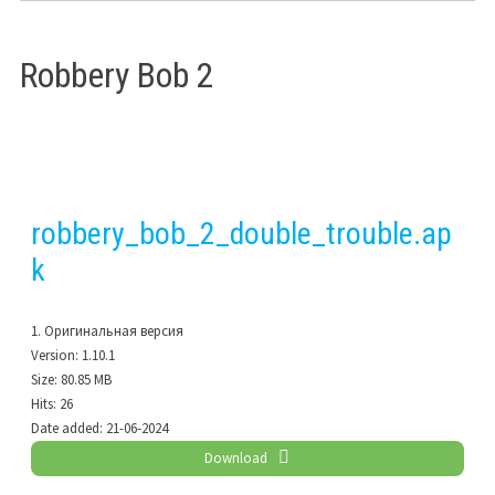
Robbery Bob 2
robbery_bob_2_double_trouble.ap
k
1. Оригинальная версия
Version:
1.10.1
Size:
80.85 MB
Hits:
26
Date added:
21-06-2024
Download