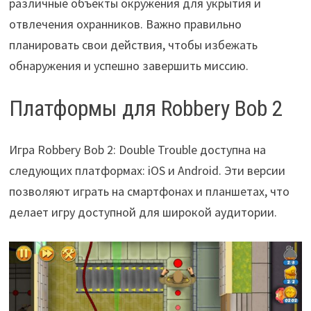
различные объекты окружения для укрытия и
отвлечения охранников. Важно правильно
планировать свои действия, чтобы избежать
обнаружения и успешно завершить миссию.
Платформы для Robbery Bob 2
Игра Robbery Bob 2: Double Trouble доступна на
следующих платформах: iOS и Android. Эти версии
позволяют играть на смартфонах и планшетах, что
делает игру доступной для широкой аудитории.