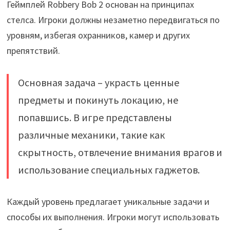
Геймплей Robbery Bob 2 основан на принципах
стелса. Игроки должны незаметно передвигаться по
уровням, избегая охранников, камер и других
препятствий.
Основная задача – украсть ценные
предметы и покинуть локацию, не
попавшись. В игре представлены
различные механики, такие как
скрытность, отвлечение внимания врагов и
использование специальных гаджетов.
Каждый уровень предлагает уникальные задачи и
способы их выполнения. Игроки могут использовать