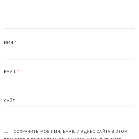
ИМЯ
*
EMAIL
*
САЙТ
СОХРАНИТЬ МОЁ ИМЯ, EMAIL И АДРЕС САЙТА В ЭТОМ