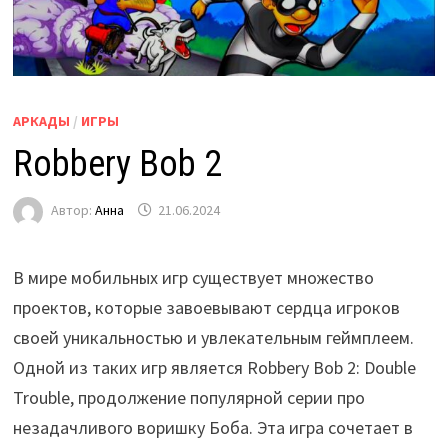
АРКАДЫ
/
ИГРЫ
Robbery Bob 2
Автор:
Анна
21.06.2024
В мире мобильных игр существует множество
проектов, которые завоевывают сердца игроков
своей уникальностью и увлекательным геймплеем.
Одной из таких игр является Robbery Bob 2: Double
Trouble, продолжение популярной серии про
незадачливого воришку Боба. Эта игра сочетает в