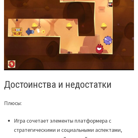
Достоинства и недостатки
Плюсы:
Игра сочетает элементы платформера с
стратегическими и социальными аспектами,