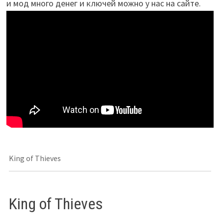
и мод много денег и ключей можно у нас на сайте.
King of Thieves
King of Thieves