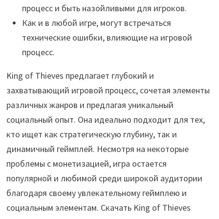
процесс и быть назойливыми для игроков.
Как и в любой игре, могут встречаться
технические ошибки, влияющие на игровой
процесс.
King of Thieves предлагает глубокий и
захватывающий игровой процесс, сочетая элементы
различных жанров и предлагая уникальный
социальный опыт. Она идеально подходит для тех,
кто ищет как стратегическую глубину, так и
динамичный геймплей. Несмотря на некоторые
проблемы с монетизацией, игра остается
популярной и любимой среди широкой аудитории
благодаря своему увлекательному геймплею и
социальным элементам. Скачать King of Thieves