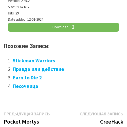
Version:
2.39.2
Size:
89.67 MB
Hits:
29
Date added:
12-01-2024
Download
Похожие Записи:
Stickman Warriors
Правда или действие
Earn to Die 2
Песочница
Навигация
Предыдущая
С
ПРЕДЫДУЩАЯ ЗАПИСЬ
СЛЕДУЮЩАЯ ЗАПИСЬ
запись:
з
Pocket Mortys
CreeHack
по