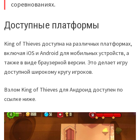
соревнованиях.
Доступные платформы
King of Thieves доступна на различных платформах,
включая iOS и Android для мобильных устройств, а
также в виде браузерной версии. Это делает игру
доступной широкому кругу игроков.
Взлом King of Thieves для Андроид доступен по
ссылке ниже.