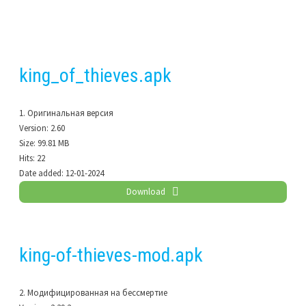
king_of_thieves.apk
1. Оригинальная версия
Version:
2.60
Size:
99.81 MB
Hits:
22
Date added:
12-01-2024
Download
king-of-thieves-mod.apk
2. Модифицированная на бессмертие