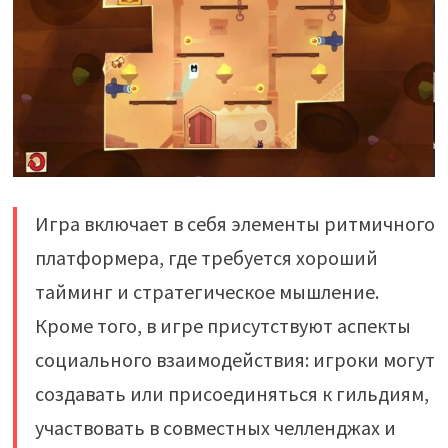
Игра включает в себя элементы ритмичного
платформера, где требуется хороший
тайминг и стратегическое мышление.
Кроме того, в игре присутствуют аспекты
социального взаимодействия: игроки могут
создавать или присоединяться к гильдиям,
участвовать в совместных челленджах и