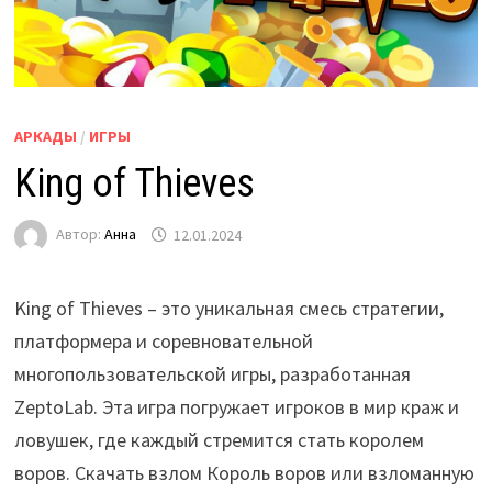
АРКАДЫ
/
ИГРЫ
King of Thieves
Автор:
Анна
12.01.2024
King of Thieves – это уникальная смесь стратегии,
платформера и соревновательной
многопользовательской игры, разработанная
ZeptoLab. Эта игра погружает игроков в мир краж и
ловушек, где каждый стремится стать королем
воров. Скачать взлом Король воров или взломанную