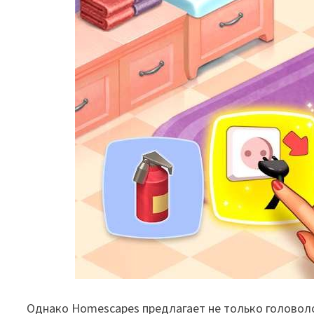
Однако Homescapes предлагает не только головоло