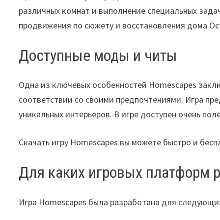
различных комнат и выполнение специальных зада
продвижения по сюжету и восстановления дома Ост
Доступные моды и читы
Одна из ключевых особенностей Homescapes заключ
соответствии со своими предпочтениями. Игра пре
уникальных интерьеров. В игре доступен очень пол
Скачать игру Homescapes вы можете быстро и беспл
Для каких игровых платформ р
Игра Homescapes была разработана для следующи