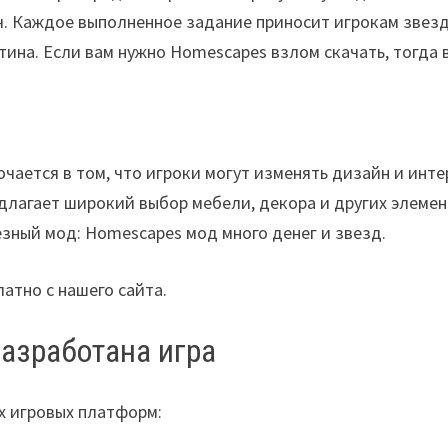
ч. Каждое выполненное задание приносит игрокам звезд
ина. Если вам нужно Homescapes взлом скачать, тогда 
ается в том, что игроки могут изменять дизайн и инт
длагает широкий выбор мебели, декора и других элеме
езный мод: Homescapes мод много денег и звезд.
атно с нашего сайта.
азработана игра
х игровых платформ: