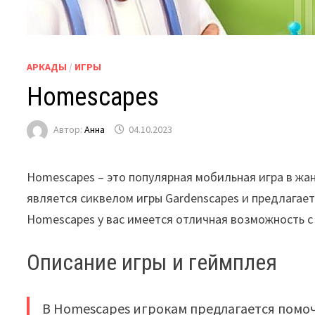
АРКАДЫ
/
ИГРЫ
Homescapes
Автор:
Анна
04.10.2023
Homescapes – это популярная мобильная игра в жан
является сиквелом игры Gardenscapes и предлагае
Homescapes у вас имеется отличная возможность с
Описание игры и геймплея
В Homescapes игрокам предлагается помочь