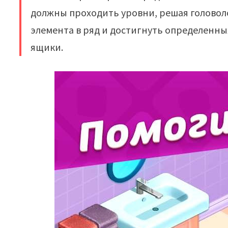
должны проходить уровни, решая головолом
элемента в ряд и достигнуть определенны
ящики.