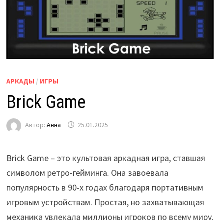
АРКАДЫ
/
ИГРЫ
Brick Game
Автор:
Анна
25.01.2025
Brick Game – это культовая аркадная игра, ставшая
символом ретро-гейминга. Она завоевала
популярность в 90-х годах благодаря портативным
игровым устройствам. Простая, но захватывающая
механика увлекала миллионы игроков по всему миру.