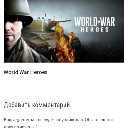
World War Heroes
Добавить комментарий
Ваш адрес email не будет опубликован.
Обязательные
поля помечены
*