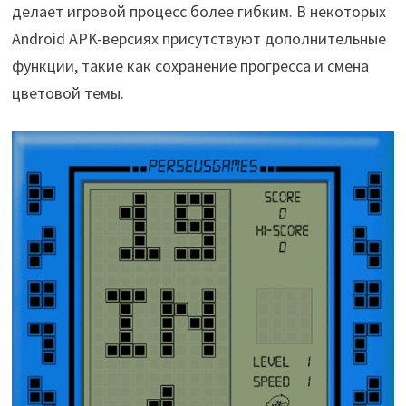
делает игровой процесс более гибким. В некоторых
Android APK-версиях присутствуют дополнительные
функции, такие как сохранение прогресса и смена
цветовой темы.