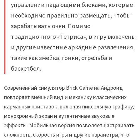
управлении падающими блоками, которые
необходимо правильно размещать, чтобы
зарабатывать очки. Помимо
традиционного «Тетриса», в игру включены
и другие известные аркадные развлечения,
такие как змейка, гонки, стрельба и
баскетбол.
Современный симулятор Brick Game на Андроид
повторяет внешний вид и механику классических
карманных приставок, включая пиксельную графику,
монохромный экран и аутентичные звуковые
эффекты. Мобильная версия позволяет настраивать
сложность, скорость игры и другие параметры, что