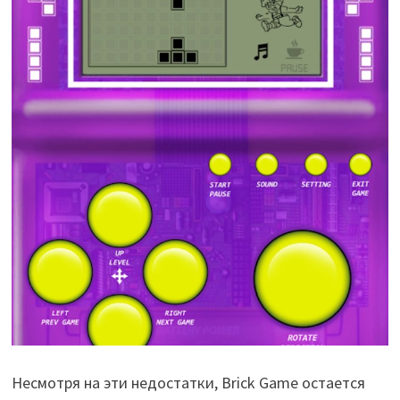
Несмотря на эти недостатки, Brick Game остается