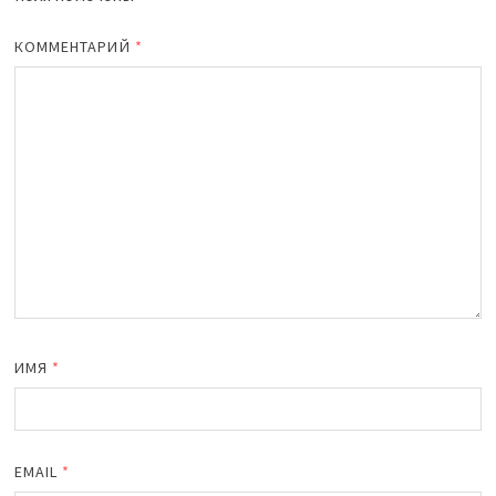
КОММЕНТАРИЙ
*
ИМЯ
*
EMAIL
*