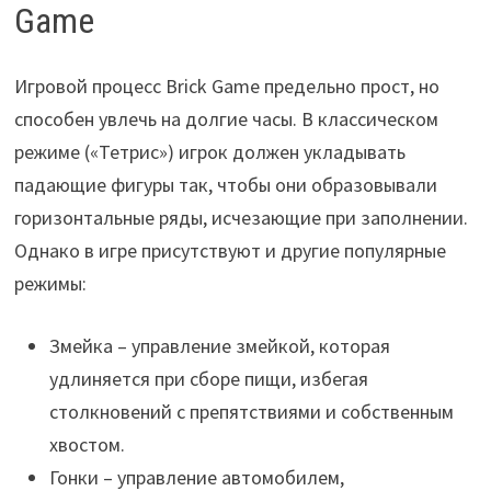
Game
Игровой процесс Brick Game предельно прост, но
способен увлечь на долгие часы. В классическом
режиме («Тетрис») игрок должен укладывать
падающие фигуры так, чтобы они образовывали
горизонтальные ряды, исчезающие при заполнении.
Однако в игре присутствуют и другие популярные
режимы:
Змейка – управление змейкой, которая
удлиняется при сборе пищи, избегая
столкновений с препятствиями и собственным
хвостом.
Гонки – управление автомобилем,