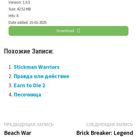
Version:
1.0.5
Size:
42.52 MB
Hits:
8
Date added:
15-01-2025
Download
Похожие Записи:
Stickman Warriors
Правда или действие
Earn to Die 2
Песочница
Навигация
Предыдущая
С
ПРЕДЫДУЩАЯ ЗАПИСЬ
СЛЕДУЮЩАЯ ЗАПИСЬ
запись:
з
Beach War
Brick Breaker: Legend