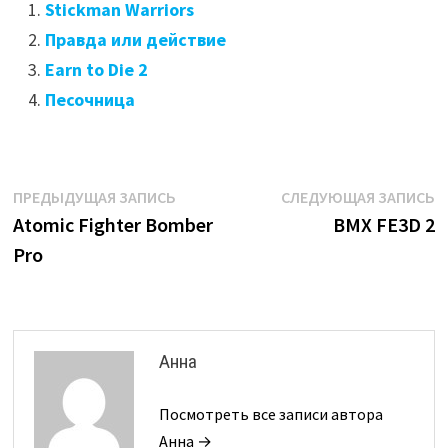
Stickman Warriors
Правда или действие
Earn to Die 2
Песочница
Навигация
Предыдущая
С
ПРЕДЫДУЩАЯ ЗАПИСЬ
СЛЕДУЮЩАЯ ЗАПИСЬ
запись:
з
Atomic Fighter Bomber
BMX FE3D 2
по
Pro
записям
Анна
Посмотреть все записи автора
Анна →