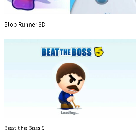
Blob Runner 3D
Beat the Boss 5