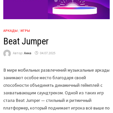
АРКАДЫ
/
ИГРЫ
Beat Jumper
Автор:
Анна
04.07.2025
В мире мобильных развлечений музыкальные аркады
занимают особое место благодаря своей
способности объединять динамичный геймплей с
захватывающим саундтреком. Одной из таких игр
стала Beat Jumper — стильный и ритмичный
платформер, который поднимает игрока всё выше по