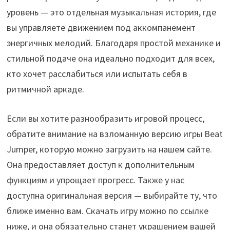
уровень — это отдельная музыкальная история, где
вы управляете движением под аккомпанемент
энергичных мелодий. Благодаря простой механике и
стильной подаче она идеально подходит для всех,
кто хочет расслабиться или испытать себя в
ритмичной аркаде.
Если вы хотите разнообразить игровой процесс,
обратите внимание на взломанную версию игры Beat
Jumper, которую можно загрузить на нашем сайте.
Она предоставляет доступ к дополнительным
функциям и упрощает прогресс. Также у нас
доступна оригинальная версия — выбирайте ту, что
ближе именно вам. Скачать игру можно по ссылке
ниже, и она обязательно станет украшением вашей