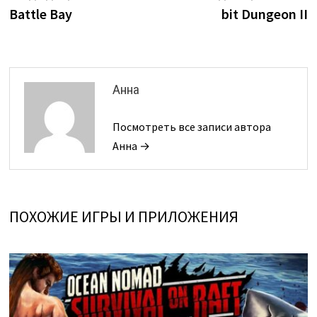
запись:
з
Battle Bay
bit Dungeon II
по
записям
Анна
Посмотреть все записи автора
Анна →
ПОХОЖИЕ ИГРЫ И ПРИЛОЖЕНИЯ