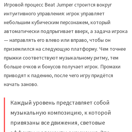
Игровой процесс Beat Jumper строится вокруг
интуитивного управления: игрок управляет
небольшим кубическим персонажем, который
автоматически подпрыгивает вверх, а задача игрока
— направлять его влево или вправо, чтобы он
приземлился на следующую платформу. Чем точнее
прыжки соответствуют музыкальному ритму, тем
больше очков и бонусов получает игрок. Промахи
приводят к падению, после чего игру придётся
начать заново.
Каждый уровень представляет собой
музыкальную композицию, к которой
привязаны все движения, световые