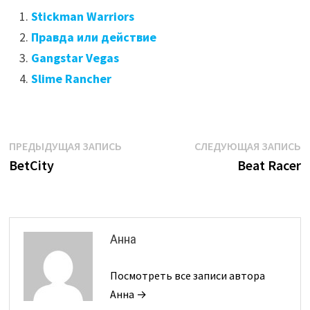
Stickman Warriors
Правда или действие
Gangstar Vegas
Slime Rancher
Навигация
Предыдущая
С
ПРЕДЫДУЩАЯ ЗАПИСЬ
СЛЕДУЮЩАЯ ЗАПИСЬ
запись:
з
BetCity
Beat Racer
по
записям
Анна
Посмотреть все записи автора
Анна →