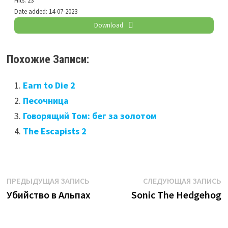
Hits:
23
Date added:
14-07-2023
Download
Похожие Записи:
Earn to Die 2
Песочница
Говорящий Том: бег за золотом
The Escapists 2
Навигация
Предыдущая
С
ПРЕДЫДУЩАЯ ЗАПИСЬ
СЛЕДУЮЩАЯ ЗАПИСЬ
запись:
з
Убийство в Альпах
Sonic The Hedgehog
по
записям